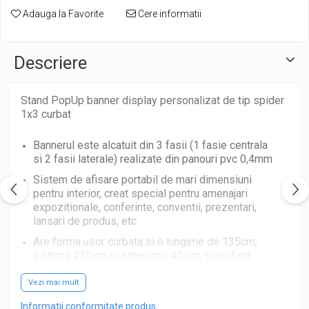
Adauga la Favorite
Cere informatii
Descriere
Stand PopUp banner display personalizat de tip spider
1x3 curbat
Bannerul este alcatuit din 3 fasii (1 fasie centrala
si 2 fasii laterale) realizate din panouri pvc 0,4mm
Sistem de afisare portabil de mari dimensiuni
pentru interior, creat special pentru amenajari
expozitionale, conferinte, conventii, prezentari,
lansari de produs, etc.
Are forma usor curbata si o lungime de 135cm,
inaltime 230cm si adancime 40 cm, suprafata
printata 204x230cm
Vezi mai mult
Realizat dintr-o structura metalica tip spider
usoara, stabila, extensibila.
Informatii conformitate produs