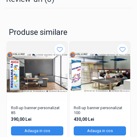
Facebook:
volu.Braila
Produse similare
Roll-up banner personalizat
Roll-up banner personalizat
85
100
390,00 Lei
430,00 Lei
Adauga in cos
Adauga in cos