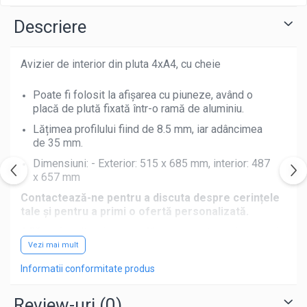
Descriere
Avizier de interior din pluta 4xA4, cu cheie
Poate fi folosit la afișarea cu piuneze, având o
placă de plută fixată într-o ramă de aluminiu
.
Lățimea profilului fiind de 8.5 mm, iar adâncimea
de 35 mm.
Dimensiuni: - Exterior: 515 x 685 mm
, interior: 487
x 657 mm
Contactează-ne pentru a discuta despre cerințele
tale și pentru a primi o ofertă personalizată.
Află mai multe
și
comandă acum
pentru a-ți evidenția
afacerea într-un mod unic și atrăgător!
Vezi mai mult
Informatii conformitate produs
Whatsapp: 0757 021 262
Mail:
comenzi@volu.ro
Review-uri
(0)