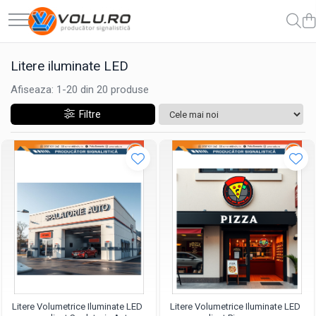
Inscriptionare Articole Textile
Litere Volumetrice
Litere iluminate LED
De Barbati
Litere iluminate BEC LED
Afiseaza:
1-
20
din
20
produse
De Copii
Litere iluminate LED
De Dama
Litere iluminate NEONFLEX
Filtre
Litere Volumetrice Iluminate LED
Litere Volumetrice Iluminate LED