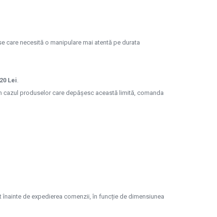
se care necesită o manipulare mai atentă pe durata
120 Lei
.
În cazul produselor care depășesc această limită, comanda
rmat înainte de expedierea comenzii, în funcție de dimensiunea