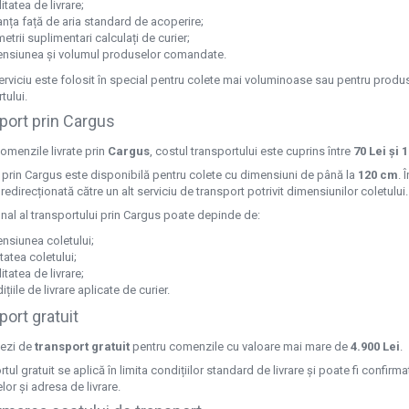
itatea de livrare;
anța față de aria standard de acoperire;
metrii suplimentari calculați de curier;
nsiunea și volumul produselor comandate.
erviciu este folosit în special pentru colete mai voluminoase sau pentru produ
tului.
port prin Cargus
omenzile livrate prin
Cargus
, costul transportului este cuprins între
70 Lei și 
a prin Cargus este disponibilă pentru colete cu dimensiuni de până la
120 cm
. 
 redirecționată către un alt serviciu de transport potrivit dimensiunilor coletului.
inal al transportului prin Cargus poate depinde de:
nsiunea coletului;
tatea coletului;
itatea de livrare;
țiile de livrare aplicate de curier.
port gratuit
iezi de
transport gratuit
pentru comenzile cu valoare mai mare de
4.900 Lei
.
tul gratuit se aplică în limita condițiilor standard de livrare și poate fi confi
or și adresa de livrare.