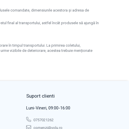
rodusele comandate, dimensiunile acestora și adresa de
ul final al transportului, astfel încât produsele să ajungă în
are în timpul transportului. La primirea coletului,
 urme vizibile de deteriorare, acestea trebuie menționate
Suport clienti
Luni-Vineri, 09:00-16:00
0757021262
comenzi@volu.ro