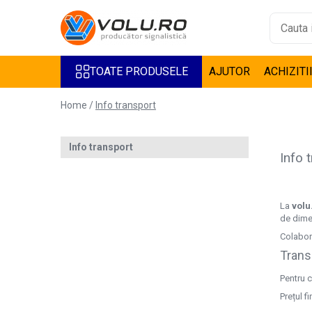
Toate Produsele
TOATE PRODUSELE
AJUTOR
ACHIZITI
Accesorii Steaguri
Bannere
Home /
Info transport
Casete Luminoase
Decor Geamuri
Info transport
Design interior
Info 
Inscriptionare Articole Textile
De Barbati
De Copii
La
volu
de dimen
De Dama
Colabor
Inscriptionari Auto
Trans
Litere Volumetrice
Pentru c
Litere iluminate BEC LED
Prețul f
Litere iluminate LED