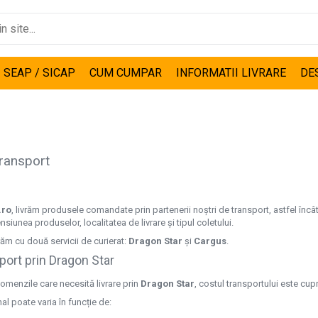
I SEAP / SICAP
CUM CUMPAR
INFORMATII LIVRARE
DE
transport
.ro
, livrăm produsele comandate prin partenerii noștri de transport, astfel încât
siunea produselor, localitatea de livrare și tipul coletului.
ăm cu două servicii de curierat:
Dragon Star
și
Cargus
.
port prin Dragon Star
omenzile care necesită livrare prin
Dragon Star
, costul transportului este cup
inal poate varia în funcție de: