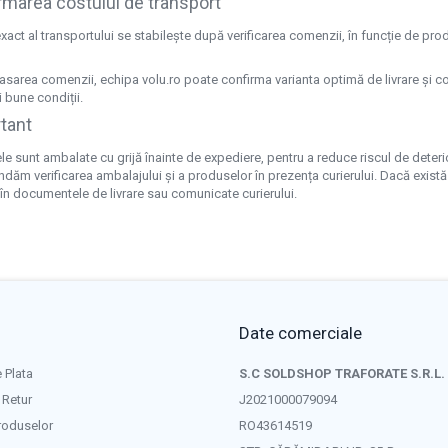
rmarea costului de transport
xact al transportului se stabilește după verificarea comenzii, în funcție de p
sarea comenzii, echipa volu.ro poate confirma varianta optimă de livrare și cost
 bune condiții.
tant
e sunt ambalate cu grijă înainte de expediere, pentru a reduce riscul de deterior
ăm verificarea ambalajului și a produselor în prezența curierului. Dacă există
în documentele de livrare sau comunicate curierului.
Date comerciale
 Plata
S.C SOLDSHOP TRAFORATE S.R.L.
 Retur
J2021000079094
roduselor
RO43614519