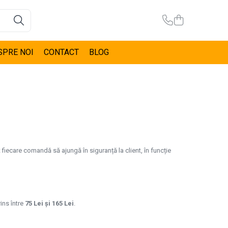
SPRE NOI
CONTACT
BLOG
 fiecare comandă să ajungă în siguranță la client, în funcție
rins între
75 Lei și 165 Lei
.