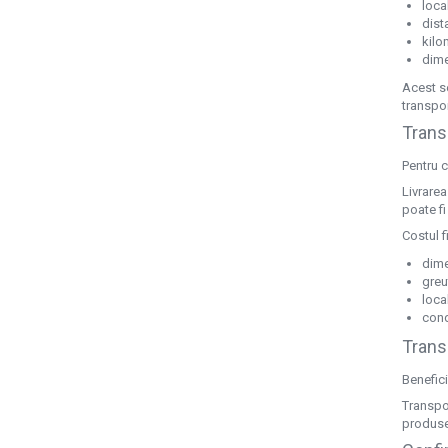
local
Litere iluminate NEONFLEX
dist
kilo
Printuri Promotionale
dime
Signalistica Institutii Publice
Acest s
Sisteme de Afisare
transpor
Trans
Totemuri
Pentru c
Livrare
poate fi
Costul f
dime
greu
local
condi
Trans
Benefic
Transpor
produsel