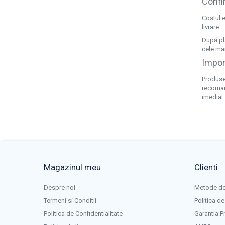
Confi
Costul e
livrare.
După pla
cele mai
Impor
Produsel
recomand
imediat 
Magazinul meu
Clienti
Despre noi
Metode de
Termeni si Conditii
Politica de
Politica de Confidentialitate
Garantia P