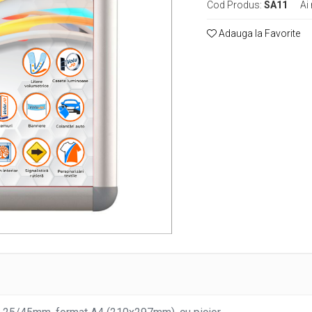
Cod Produs:
SA11
Ai
Adauga la Favorite
e
k