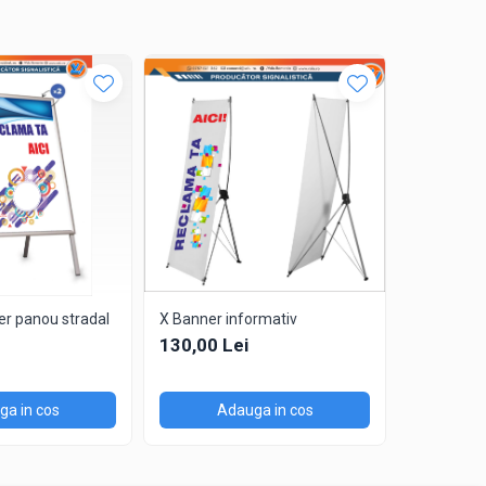
er panou stradal
X Banner informativ
Avizier de 
pluta 4xA
130,00 Lei
830,00 L
a in cos
Adauga in cos
Ad