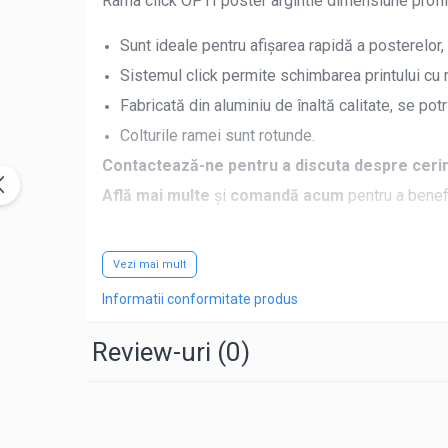
Rama click OPTI poster argintie dimensiune pro
Sunt ideale pentru afișarea rapidă a posterelor, 
Sistemul click permite schimbarea printului cu 
Fabricată din aluminiu de înaltă calitate, se potr
Colturile ramei sunt rotunde.
Contactează-ne pentru a discuta despre cerinț
Află mai multe
și
comandă acum
pentru a benefi
Whatsapp: 0757 021 262
Vezi mai mult
Mail:
comenzi@volu.ro
Facebook:
volu.Braila
Informatii conformitate produs
Review-uri
(0)