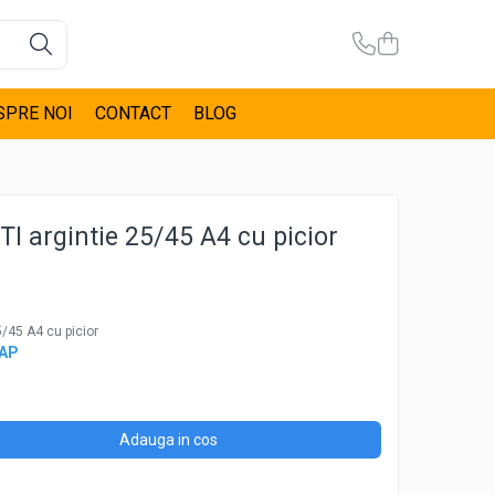
SPRE NOI
CONTACT
BLOG
I argintie 25/45 A4 cu picior
5/45 A4 cu picior
CAP
Adauga in cos