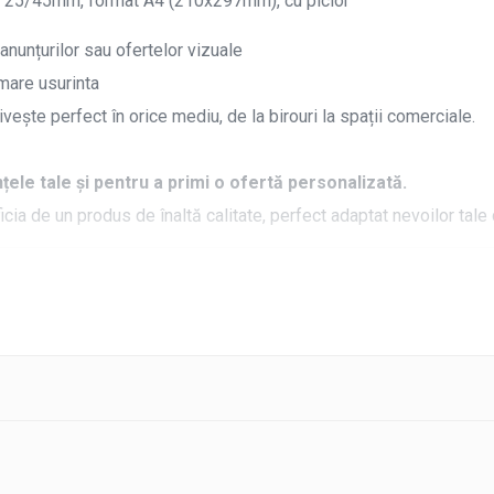
fil 25/45mm, format A4 (210x297mm)
, cu picior
anunțurilor sau ofertelor vizuale
mare usurinta
ivește perfect în orice mediu, de la birouri la spații comerciale.
ele tale și pentru a primi o ofertă personalizată.
cia de un produs de înaltă calitate, perfect adaptat nevoilor tal