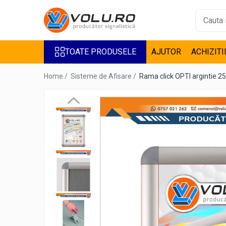
Toate Produsele
TOATE PRODUSELE
AJUTOR
ACHIZITI
Accesorii Steaguri
Bannere
Home /
Sisteme de Afisare /
Rama click OPTI argintie 25
Casete Luminoase
Decor Geamuri
Design interior
Inscriptionare Articole Textile
De Barbati
De Copii
De Dama
Inscriptionari Auto
Litere Volumetrice
Litere iluminate BEC LED
Litere iluminate LED