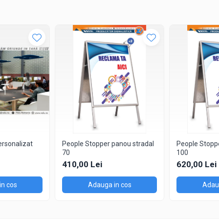
ersonalizat
People Stopper panou stradal
People Stopp
70
100
410,00 Lei
620,00 Lei
in cos
Adauga in cos
Adaug