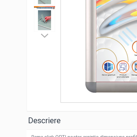
Litere iluminate NEONFLEX
Printuri Promotionale
Signalistica Institutii Publice
Sisteme de Afisare
Totemuri
Distribui
pe
Descriere
Faceboo