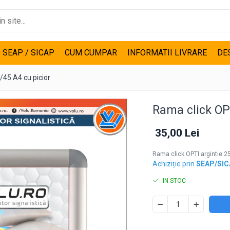
I SEAP / SICAP
CUM CUMPAR
INFORMATII LIVRARE
DE
/45 A4 cu picior
Rama click OPT
35,00 Lei
Rama click OPTI argintie 2
Achiziție prin
SEAP/SI
IN STOC