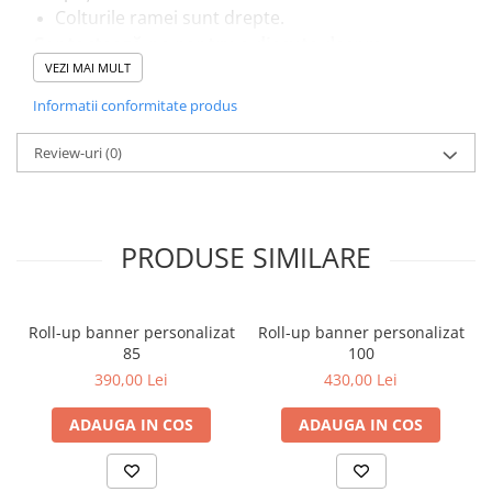
Colturile ramei sunt drepte.
Contactează-ne pentru a discuta despre
cerințele tale și pentru a primi o ofertă
VEZI MAI MULT
personalizată.
Informatii conformitate produs
Află mai multe
și
comandă acum
pentru a
beneficia de un produs de înaltă calitate, perfect
Review-uri
(0)
adaptat nevoilor tale de promovare!
Whatsapp: 0757 021 262
PRODUSE SIMILARE
Mail:
comenzi@volu.ro
Facebook:
volu.Braila
Roll-up banner personalizat
Roll-up banner personalizat
85
100
390,00 Lei
430,00 Lei
ADAUGA IN COS
ADAUGA IN COS