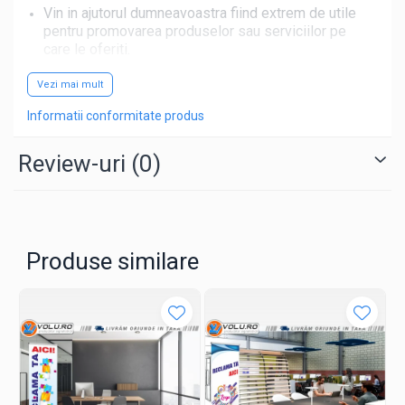
Vin in ajutorul dumneavoastra fiind extrem de utile
pentru promovarea produselor sau serviciilor pe
care le oferiti.
Contactează-ne pentru a discuta despre cerințele
Vezi mai mult
tale și pentru a primi o ofertă personalizată.
Informatii conformitate produs
Află mai multe
și
comandă acum
pentru a-ți evidenția
afacerea într-un mod unic și atrăgător!
Review-uri
(0)
Whatsapp: 0757 021 262
Mail:
comenzi@volu.ro
Facebook:
volu.Braila
Produse similare