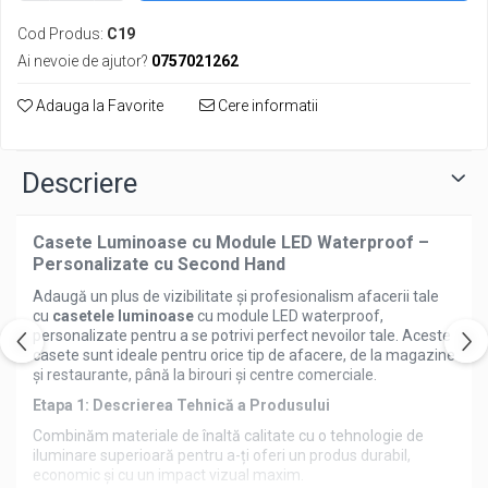
Cod Produs:
C19
Ai nevoie de ajutor?
0757021262
Adauga la Favorite
Cere informatii
Descriere
Casete Luminoase cu Module LED Waterproof –
Personalizate cu Second Hand
Adaugă un plus de vizibilitate și profesionalism afacerii tale
cu
casetele luminoase
cu module LED waterproof,
personalizate pentru a se potrivi perfect nevoilor tale. Aceste
casete sunt ideale pentru orice tip de afacere, de la magazine
și restaurante, până la birouri și centre comerciale.
Etapa 1: Descrierea Tehnică a Produsului
Combinăm materiale de înaltă calitate cu o tehnologie de
iluminare superioară pentru a-ți oferi un produs durabil,
economic și cu un impact vizual maxim.