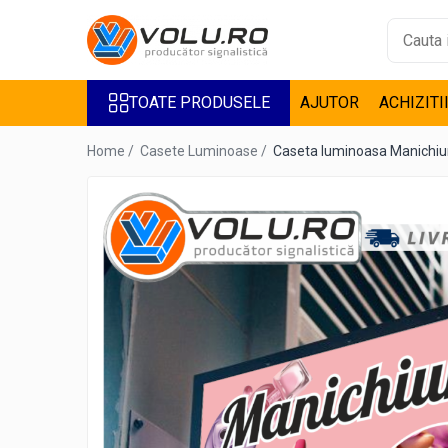
Toate Produsele
TOATE PRODUSELE
AJUTOR
ACHIZITI
Accesorii Steaguri
Bannere
Home /
Casete Luminoase /
Caseta luminoasa Manichiu
Casete Luminoase
Decor Geamuri
Design interior
Inscriptionare Articole Textile
De Barbati
De Copii
De Dama
Inscriptionari Auto
Litere Volumetrice
Litere iluminate BEC LED
Litere iluminate LED