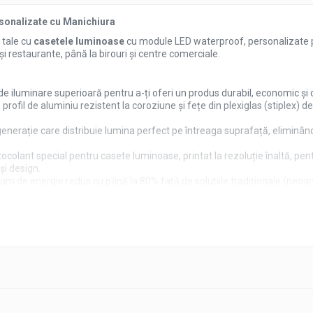
onalizate cu Manichiura
 tale cu
casetele luminoase
cu module LED waterproof, personalizate pe
i restaurante, până la birouri și centre comerciale.
e iluminare superioară pentru a-ți oferi un produs durabil, economic și
 profil de aluminiu rezistent la coroziune și fețe din plexiglas (stiplex) d
enerație care distribuie lumina perfect pe întreaga suprafață, eliminând 
colant special pentru casete luminoase, printat la rezoluție înaltă, pentr
și design.
um de energie redus cu până la 80% față de soluțiile tradiționale (neoan
erioară conferă un aspect profesional și modern, contribuind la o imagine 
pată cu toate accesoriile necesare montajului. Pachetul include un sistem
ntru o instalare ușoară și sigură pe majoritatea tipurilor de fațade, asig
rii. Fiecare casetă luminoasă este protejată corespunzător pentru a aju