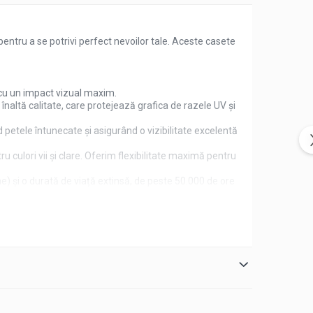
ntru a se potrivi perfect nevoilor tale. Aceste casete
 cu un impact vizual maxim.
e înaltă calitate, care protejează grafica de razele UV și
petele întunecate și asigurând o vizibilitate excelentă
u culori vii și clare. Oferim flexibilitate maximă pentru
e) și o durată de viață extinsă, de peste 50.000 de ore
de brand puternică.
 de prindere rezistent, fabricat din țeavă rectangulară
urând o fixare solidă și de lungă durată.
nge în condiții perfecte la destinație.