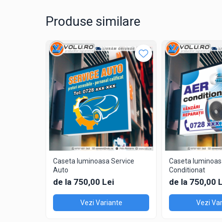
- Transport Rapid
: Asigurăm livrare prin servicii de cur
Produse similare
Transformă-ți spațiul comercial și atrage mai mulți cl
Contactează-ne pentru a discuta despre cerințele tal
Află mai multe
și
comandă acum
pentru a-ți evidenția
Whatsapp: 0757 021 262
Mail:
comenzi@volu.ro
Facebook:
volu.Braila
Caseta luminoasa Service
Caseta luminoas
Auto
Conditionat
de la 750,00 Lei
de la 750,00 
Vezi Variante
Vezi Var