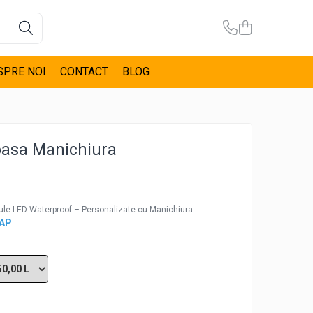
SPRE NOI
CONTACT
BLOG
oasa Manichiura
e LED Waterproof – Personalizate cu Manichiura
CAP