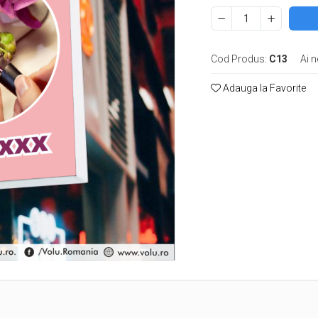
Cod Produs:
C13
Ai n
Adauga la Favorite
e
k