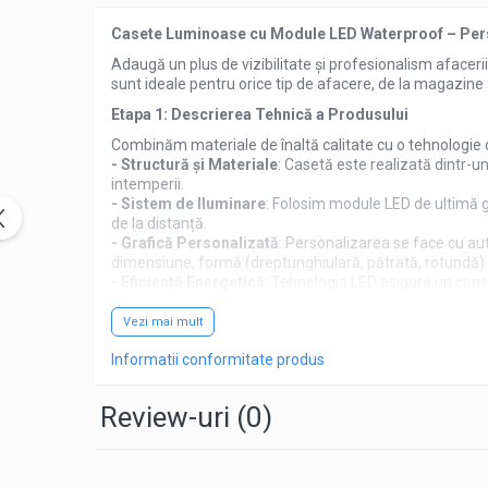
Casete Luminoase cu Module LED Waterproof – Pers
Adaugă un plus de vizibilitate și profesionalism afacerii
sunt ideale pentru orice tip de afacere, de la magazine ș
Etapa 1: Descrierea Tehnică a Produsului
Combinăm materiale de înaltă calitate cu o tehnologie d
- Structură și Materiale
: Casetă este realizată dintr-un
intemperii.
- Sistem de Iluminare
: Folosim module LED de ultimă g
de la distanță.
- Grafică Personalizată
: Personalizarea se face cu auto
dimensiune, formă (dreptunghiulară, pătrată, rotundă) 
- Eficiență Energetică
: Tehnologia LED asigură un cons
de funcționare.
- Design
: Profilul subțire și finisajele de calitate sup
Vezi mai mult
Etapa 2: Montaj
Informatii conformitate produs
- Sistem de Prindere Inclus
: Fiecare casetă vine echi
de aluminiu.
Review-uri
(0)
- Instalare Simplă și Sigură
: Produsul este proiectat pe
Etapa 3: Livrare
- Ambalare Sigură
: Acordăm o atenție deosebită ambală