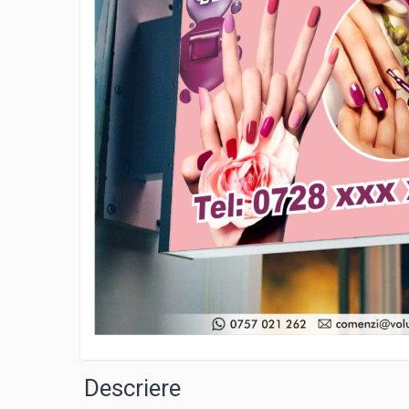
Litere iluminate NEONFLEX
Printuri Promotionale
Signalistica Institutii Publice
Sisteme de Afisare
Totemuri
Distribui
pe
Descriere
Faceboo