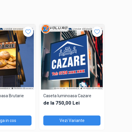
proof.
oasa Brutarie
Caseta luminoasa Cazare
Caseta lu
Coafor&Fri
de la 750,00 Lei
1.080,00
a in cos
Vezi Variante
V