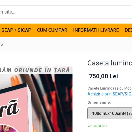
I SEAP / SICAP
CUM CUMPAR
INFORMATII LIVRARE
DE
ra
Caseta lumin
750,00 Lei
Casete Luminoase cu Modul
Achiziție prin
SEAP/SI
Dimensiune
:
IN STOC