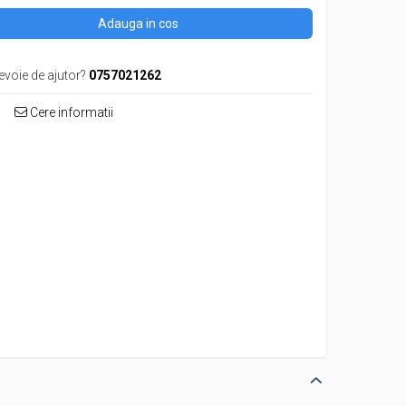
Adauga in cos
evoie de ajutor?
0757021262
Cere informatii