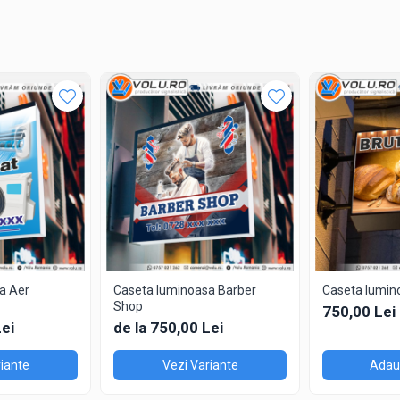
ierat rapid, oriunde în țară.
ienți cu casetele luminoase personalizate, echipate cu module LED water
e și pentru a primi o ofertă personalizată.
 afacerea într-un mod unic și atrăgător!
a Aer
Caseta luminoasa Barber
Caseta lumin
Shop
750,00 Lei
Lei
de la 750,00 Lei
iante
Vezi Variante
Adaug