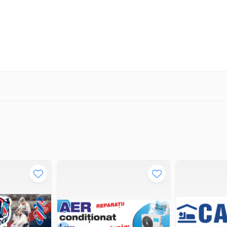
ție asigură o vizibilitate excelentă chiar și de la distanță, atrăgând atenți
stente asigură o durată lungă de viață a bannerului, chiar și în condiții m
re rapidă și sigură, economisind timp și efort în pregătirea bannerului p
i utilizate în diverse contexte, cum ar fi:
tare cu bannerele noastre printate digital cu capse.
e și pentru a primi o ofertă personalizată.
 un produs de înaltă calitate, perfect adaptat nevoilor tale de promovar