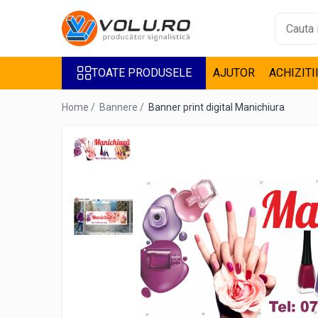
Toate Produsele
TOATE PRODUSELE
AJUTOR
ACHIZITI
Accesorii Steaguri
Bannere
Home /
Bannere /
Banner print digital Manichiura
Casete Luminoase
Decor Geamuri
Design interior
Inscriptionare Articole Textile
De Barbati
De Copii
De Dama
Inscriptionari Auto
Litere Volumetrice
Litere iluminate BEC LED
Litere iluminate LED