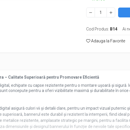
Cod Produs:
B14
Ai n
e
k
Adauga la Favorite
ra – Calitate Superioară pentru Promovare Eficientă
digital, echipate cu capse rezistente pentru o montare ușoară și sigură.
unt concepute pentru a oferi vizibilitate maximă și durabilitate în orice c
igital asigură culori vii și detalii clare, pentru un impact vizual puternic 
 superioară, bannerul este durabil și rezistent la intemperii, fiind ideal pent
 metalice rezistente, amplasate strategic pe margini, pentru a facilita m
iza dimensiunile și designul bannerului în funcție de nevoile tale specific