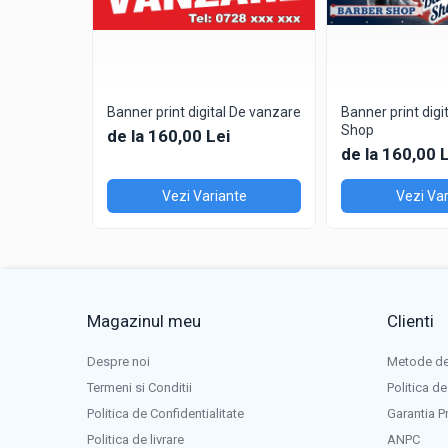
Whatsapp: 0757 021 262
Mail:
comenzi@volu.ro
Facebook:
volu.Braila
Banner print digital De vanzare
Banner print digi
Shop
de la 160,00 Lei
de la 160,00 
Vezi Variante
Vezi Var
Magazinul meu
Clienti
Despre noi
Metode de
Termeni si Conditii
Politica de
Politica de Confidentialitate
Garantia P
Politica de livrare
ANPC