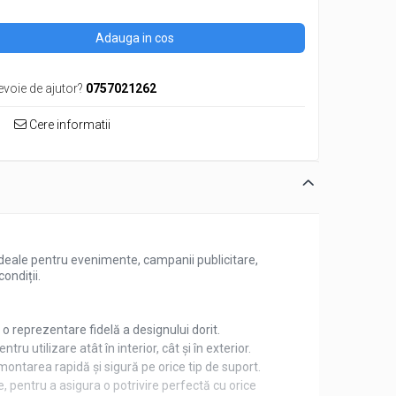
Adauga in cos
evoie de ajutor?
0757021262
Cere informatii
 Ideale pentru evenimente, campanii publicitare,
ondiții.
și o reprezentare fidelă a designului dorit.
ru utilizare atât în interior, cât și în exterior.
ontarea rapidă și sigură pe orice tip de suport.
e, pentru a asigura o potrivire perfectă cu orice