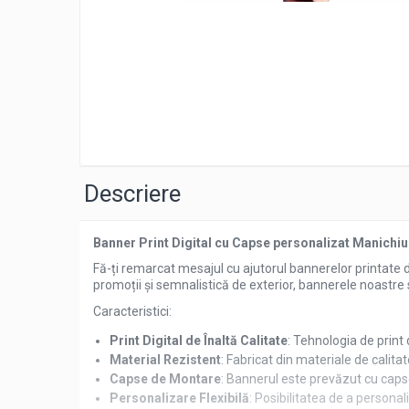
Litere iluminate NEONFLEX
Printuri Promotionale
Signalistica Institutii Publice
Distribui
Sisteme de Afisare
pe
Totemuri
Faceboo
Descriere
Banner Print Digital cu Capse personalizat Manichiu
Fă-ți remarcat mesajul cu ajutorul bannerelor printate 
promoții și semnalistică de exterior, bannerele noastre s
Caracteristici:
Print Digital de Înaltă Calitate
: Tehnologia de print d
Material Rezistent
: Fabricat din materiale de calitate
Capse de Montare
: Bannerul este prevăzut cu capse
Personalizare Flexibilă
: Posibilitatea de a personal