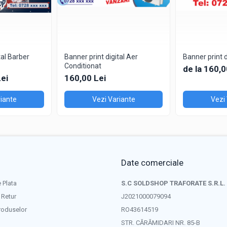
tal Barber
Banner print digital Aer
Banner print 
Conditionat
de la 160,0
Lei
160,00 Lei
iante
Vezi Variante
Vezi
Date comerciale
 Plata
S.C SOLDSHOP TRAFORATE S.R.L.
 Retur
J2021000079094
roduselor
RO43614519
STR. CĂRĂMIDARI NR. 85-B