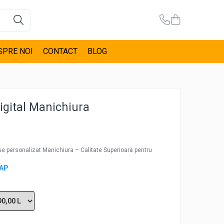
SPRE NOI
CONTACT
BLOG
igital Manichiura
se personalizat Manichiura – Calitate Superioară pentru
CAP