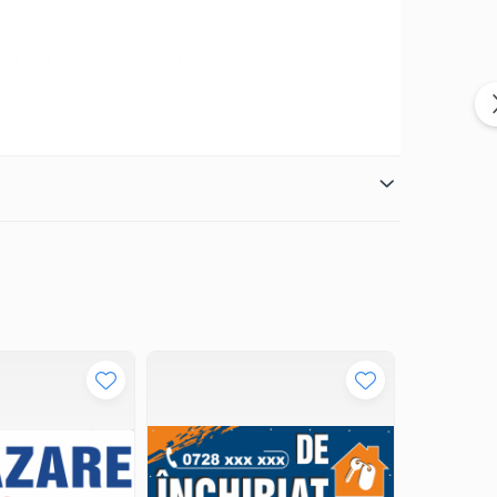
a publicului și transmitând clar mesajul tău.
eteorologice nefavorabile.
entru expunere.
e!