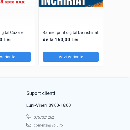
digital Cazare
Banner print digital De inchiriat
Banner prin
Coafor&Fri
0 Lei
de la 160,00 Lei
de la 16
 Variante
Vezi Variante
V
Suport clienti
Luni-Vineri, 09:00-16:00
0757021262
comenzi@volu.ro