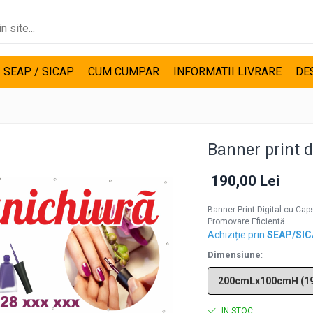
I SEAP / SICAP
CUM CUMPAR
INFORMATII LIVRARE
DE
Banner print d
190,00 Lei
Banner Print Digital cu Cap
Promovare Eficientă
Achiziție prin
SEAP/SI
Dimensiune
:
IN STOC