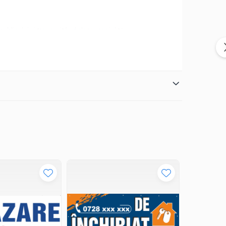
a publicului și transmitând clar mesajul tău.
eteorologice nefavorabile.
entru expunere.
e!