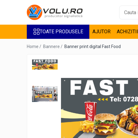
Toate Produsele
TOATE PRODUSELE
AJUTOR
ACHIZITI
Accesorii Steaguri
Bannere
Home /
Bannere /
Banner print digital Fast Food
Casete Luminoase
Decor Geamuri
Design interior
Inscriptionare Articole Textile
De Barbati
De Copii
De Dama
Inscriptionari Auto
Litere Volumetrice
Litere iluminate BEC LED
Litere iluminate LED