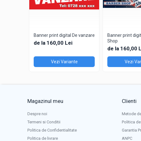
Whatsapp: 0757 021 262
Mail:
comenzi@volu.ro
Facebook:
volu.Braila
Banner print digital De vanzare
Banner print digi
Shop
de la 160,00 Lei
de la 160,00 
Vezi Variante
Vezi Var
Magazinul meu
Clienti
Despre noi
Metode de
Termeni si Conditii
Politica de
Politica de Confidentialitate
Garantia P
Politica de livrare
ANPC