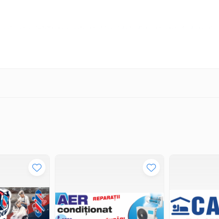
ție asigură o vizibilitate excelentă chiar și de la distanță, atrăgând atenți
stente asigură o durată lungă de viață a bannerului, chiar și în condiții m
re rapidă și sigură, economisind timp și efort în pregătirea bannerului p
i utilizate în diverse contexte, cum ar fi:
tare cu bannerele noastre printate digital cu capse.
e și pentru a primi o ofertă personalizată.
 un produs de înaltă calitate, perfect adaptat nevoilor tale de promovar