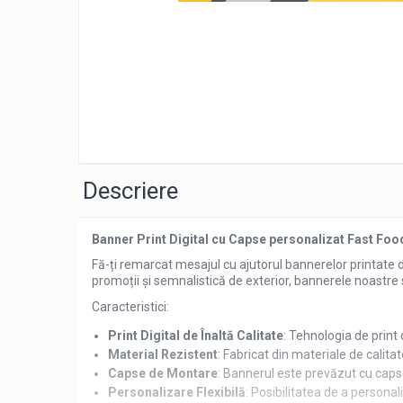
Litere iluminate NEONFLEX
Printuri Promotionale
Signalistica Institutii Publice
Distribui
Sisteme de Afisare
pe
Totemuri
Faceboo
Descriere
Banner Print Digital cu Capse personalizat Fast Foo
Fă-ți remarcat mesajul cu ajutorul bannerelor printate 
promoții și semnalistică de exterior, bannerele noastre s
Caracteristici:
Print Digital de Înaltă Calitate
: Tehnologia de print d
Material Rezistent
: Fabricat din materiale de calitate
Capse de Montare
: Bannerul este prevăzut cu capse
Personalizare Flexibilă
: Posibilitatea de a personal