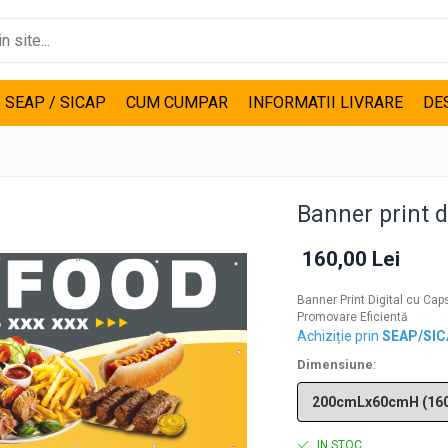
I SEAP / SICAP
CUM CUMPAR
INFORMATII LIVRARE
DE
Banner print d
160,00 Lei
Banner Print Digital cu Cap
Promovare Eficientă
Achiziție prin
SEAP/SI
Dimensiune
:
IN STOC