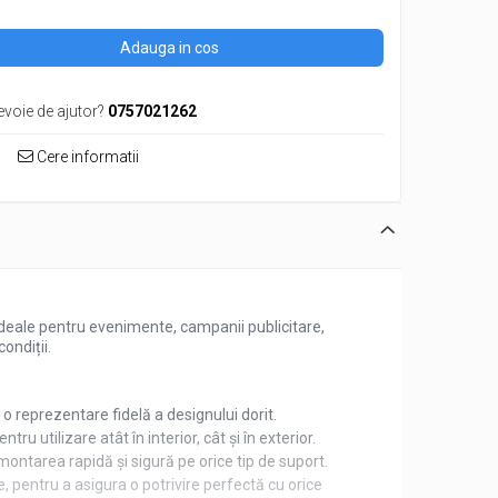
Adauga in cos
evoie de ajutor?
0757021262
Cere informatii
 Ideale pentru evenimente, campanii publicitare,
ondiții.
și o reprezentare fidelă a designului dorit.
ru utilizare atât în interior, cât și în exterior.
ontarea rapidă și sigură pe orice tip de suport.
e, pentru a asigura o potrivire perfectă cu orice