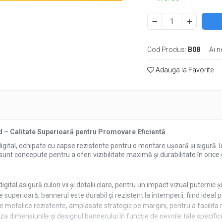
Cod Produs:
B08
Ai n
e
k
Adauga la Favorite
d – Calitate Superioară pentru Promovare Eficientă
digital, echipate cu capse rezistente pentru o montare ușoară și sigură.
unt concepute pentru a oferi vizibilitate maximă și durabilitate în orice c
igital asigură culori vii și detalii clare, pentru un impact vizual puternic 
 superioară, bannerul este durabil și rezistent la intemperii, fiind ideal pent
 metalice rezistente, amplasate strategic pe margini, pentru a facilita m
iza dimensiunile și designul bannerului în funcție de nevoile tale specific