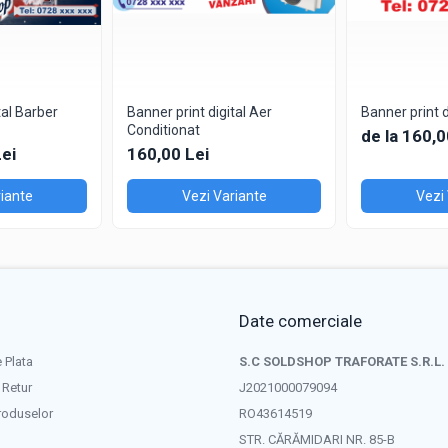
tal Barber
Banner print digital Aer
Banner print 
Conditionat
de la 160,0
Lei
160,00 Lei
iante
Vezi Variante
Vezi
Date comerciale
 Plata
S.C SOLDSHOP TRAFORATE S.R.L.
 Retur
J2021000079094
roduselor
RO43614519
STR. CĂRĂMIDARI NR. 85-B