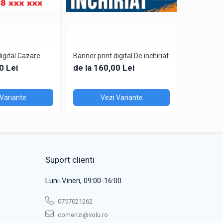
digital Cazare
Banner print digital De inchiriat
Banner prin
Coafor&Fri
0 Lei
de la 160,00 Lei
de la 16
 Variante
Vezi Variante
V
Suport clienti
Luni-Vineri, 09:00-16:00
0757021262
comenzi@volu.ro