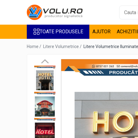
Toate Produsele
TOATE PRODUSELE
AJUTOR
ACHIZITI
Accesorii Steaguri
Bannere
Home /
Litere Volumetrice /
Litere Volumetrice Iluminat
Casete Luminoase
Decor Geamuri
Design interior
Inscriptionare Articole Textile
De Barbati
De Copii
De Dama
Inscriptionari Auto
Litere Volumetrice
Litere iluminate BEC LED
Litere iluminate LED