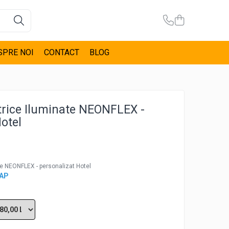
SPRE NOI
CONTACT
BLOG
trice Iluminate NEONFLEX -
otel
te NEONFLEX - personalizat Hotel
CAP