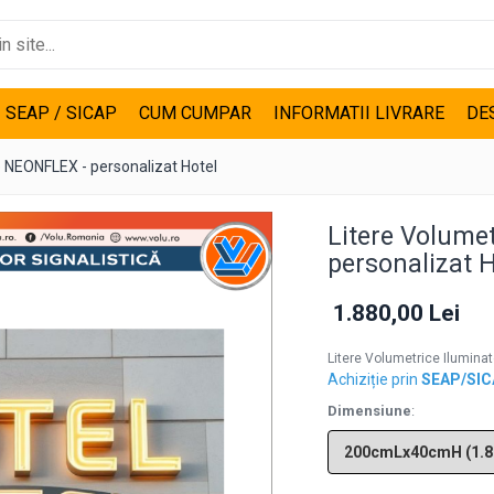
I SEAP / SICAP
CUM CUMPAR
INFORMATII LIVRARE
DE
e NEONFLEX - personalizat Hotel
Litere Volume
personalizat H
1.880,00 Lei
Litere Volumetrice Ilumina
Achiziție prin
SEAP/SI
Dimensiune
: