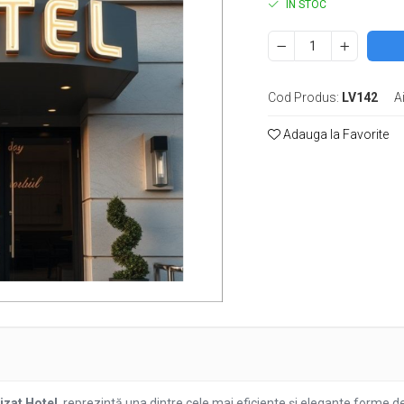
IN STOC
Cod Produs:
LV142
A
Adauga la Favorite
e
k
izat Hotel
, reprezintă una dintre cele mai eficiente și elegante forme de