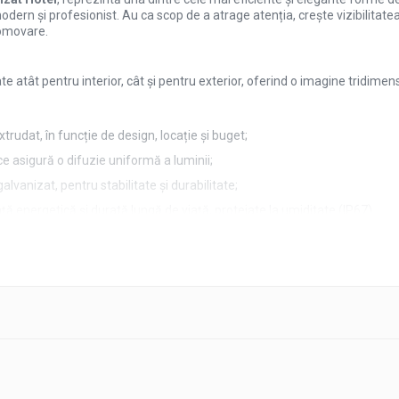
modern și profesionist. Au ca scop de a atrage atenția, crește vizibilita
omovare.
e atât pentru interior, cât și pentru exterior, oferind o imagine tridime
extrudat, în funcție de design, locație și buget;
ce asigură o difuzie uniformă a luminii;
lvanizat, pentru stabilitate și durabilitate;
ță energetică și durată lungă de viață, protejate la umiditate (IP67).
terelor;
nt de lumină indirectă pe perete;
față, cât și pe contur.
oziționări corecte, sigure și estetice a literelor.
structurii de prindere (fațadă, panou, cadru metalic);