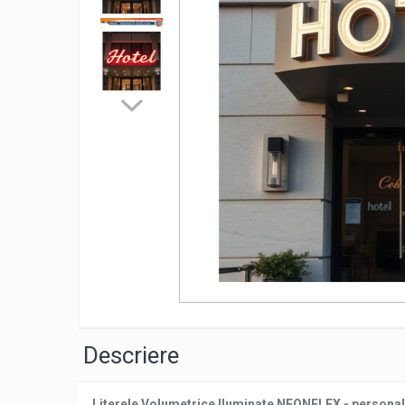
Litere iluminate NEONFLEX
Printuri Promotionale
Signalistica Institutii Publice
Sisteme de Afisare
Totemuri
Distribui
pe
Descriere
Faceboo
Literele Volumetrice Iluminate NEONFLEX - personal