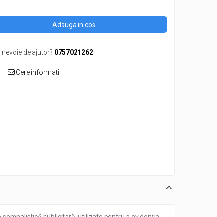
Adauga in cos
i nevoie de ajutor?
0757021262
Cere informatii
 semnalistică publicitară, utilizate pentru a evidenția