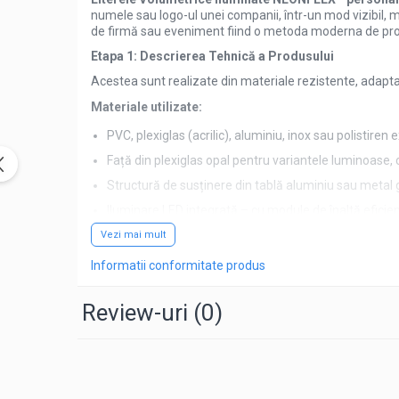
numele sau logo-ul unei companii, într-un mod vizibil, 
de firmă sau eveniment fiind o metoda moderna de pr
Etapa 1: Descrierea Tehnică a Produsului
Acestea sunt realizate din materiale rezistente, adaptat
Materiale utilizate:
PVC, plexiglas (acrilic), aluminiu, inox sau polistiren 
Față din plexiglas opal pentru variantele luminoase, 
Structură de susținere din tablă aluminiu sau metal ga
Iluminare LED integrată – cu module de înaltă eficien
Tipuri de iluminare:
Vezi mai mult
Iluminare frontală
– lumina se difuzează prin fața li
Informatii conformitate produs
Iluminare din spate (halo)
– creează un efect elega
Review-uri
(0)
Iluminare completă
– lumina se difuzează atât prin 
Etapa 2: Montaj
Procesul de montaj este esențial pentru asigurarea unei p
Pregătirea suprafeței
: verificarea peretelui sau a 