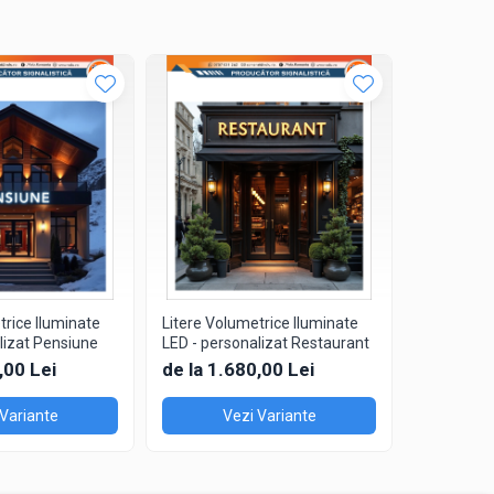
ansformatoare conforme și cabluri protejate.
ge în condiții perfecte la destinație.
trice Iluminate
Litere Volumetrice Iluminate
Litere Vol
elor moderne de branding.
lizat Pensiune
LED - personalizat Restaurant
LED - pers
Shop
,00 Lei
de la 1.680,00 Lei
de la 1.
 Variante
Vezi Variante
V