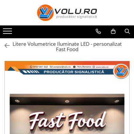
Toate Produsele
Accesorii Steaguri
Bannere
Litere Volumetrice Iluminate LED - personalizat
Casete Luminoase
Fast Food
Decor Geamuri
Design interior
Inscriptionare Articole Textile
De Barbati
De Copii
De Dama
Inscriptionari Auto
Litere Volumetrice
Litere iluminate BEC LED
Litere iluminate LED