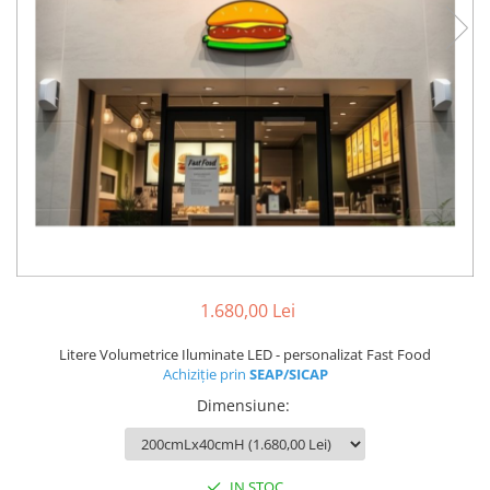
Litere iluminate NEONFLEX
Printuri Promotionale
Signalistica Institutii Publice
Sisteme de Afisare
Totemuri
1.680,00 Lei
Litere Volumetrice Iluminate LED - personalizat Fast Food
Achiziție prin
SEAP/SICAP
Dimensiune
:
IN STOC