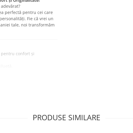
ort și Originalitate!
u adevărat?
ea perfectă pentru cei care
ersonalități. Fie că vrei un
aniei tale, noi transformăm
 pentru confort și
iluetă.
rmotransfer sau DTF, pentru
PRODUSE SIMILARE
 vizibil.
egi sau prieteni.
espre tine.