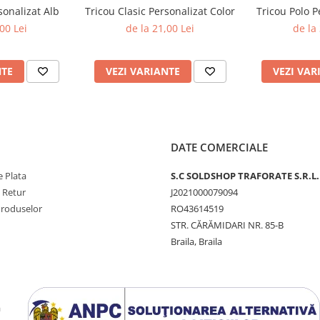
sonalizat Alb
Tricou Clasic Personalizat Color
Tricou Polo P
 uz zilnic.
00 Lei
de la 21,00 Lei
de la
noastră se ocupă de tot – de
NTE
VEZI VARIANTE
VEZI VAR
zat cu atenție la detalii,
eat special pentru tine!
DATE COMERCIALE
 valabil pentru o
rafica. Aceasta se va
 Plata
S.C SOLDSHOP TRAFORATE S.R.L.
 acesteia.
e Retur
J2021000079094
Produselor
RO43614519
STR. CĂRĂMIDARI NR. 85-B
nțele tale și pentru a
Braila, Braila
 evidenția afacerea într-
a