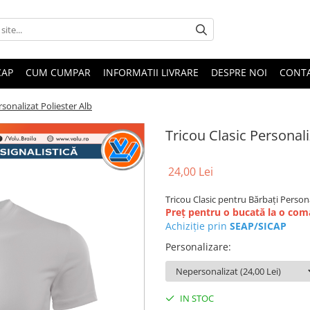
CAP
CUM CUMPAR
INFORMATII LIVRARE
DESPRE NOI
CONT
rsonalizat Poliester Alb
Tricou Clasic Personali
24,00 Lei
Tricou Clasic pentru Bărbați Persona
Preț pentru o bucată la o co
Achiziție prin
SEAP/SICAP
Personalizare
:
IN STOC