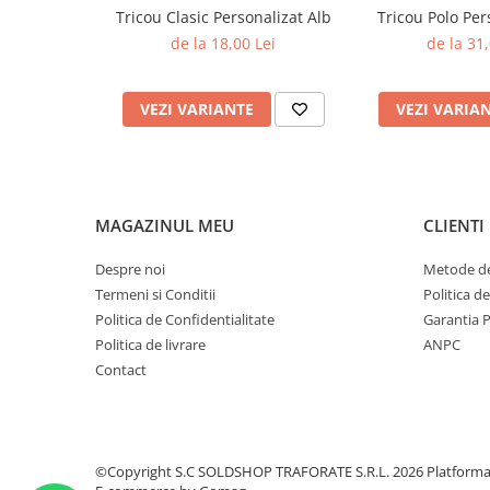
Tricou Clasic Personalizat Alb
Tricou Polo Per
✔️ Perfecte pentru evenimente, echipe, promoții sau
de la 18,00 Lei
de la 31,
🔹
Personalizarea ta, viziunea noastră
Trimite-ne grafica, logo-ul sau ideea ta, iar echipa 
VEZI VARIANTE
VEZI VARIA
la concept la produsul final. Fiecare tricou este reali
pentru un rezultat care îmbină estetica și calitatea.
🎨
Evidențiază-ți stilul cu un tricou personalizat cr
MAGAZINUL MEU
CLIENTI
🔶
Prețul afișat este pentru o bucată și este
comandă de minim 10 bucăți și NU include g
Despre noi
Metode de
calcula ulterior în funcție de complexitatea
Termeni si Conditii
Politica d
Politica de Confidentialitate
Garantia 
Politica de livrare
ANPC
Contactează-ne pentru a discuta despre ceri
Contact
primi o ofertă personalizată.
Află mai multe
și
comandă acum
pentru a-ți
un mod unic și atrăgător!
©Copyright S.C SOLDSHOP TRAFORATE S.R.L. 2026
Platform