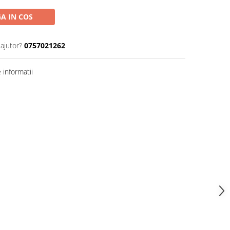
A IN COS
 ajutor?
0757021262
informatii