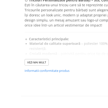
👕
Tricouri Personalizate pentru Bărbați – Stil, Conf
Ești în căutarea unui tricou care să te reprezinte c
Tricourile personalizate pentru bărbați sunt aleger
își doresc un look unic, modern și adaptat propriei p
design simplu, un mesaj amuzant sau logo-ul comp
orice idee într-un articol vestimentar de impact!
🔹
Caracteristici principale:
Material de calitate superioară
– poliester 100%
rezistență.
Croială modernă
– potrivită pentru orice tip de s
Print personalizat
– realizat prin serigrafie, te
VEZI MAI MULT
culori intense și durabilitate ridicată.
Varietate de culori și mărimi
– de la S la XXL.
Informatii conformitate produs
Tip
– Clasic
Culoare
– Alb
🔹
De ce să alegi tricourile personalizate?
✔️ Reprezinți brandul tău într-un mod profesionist și
✔️ Creezi un cadou original și memorabil pentru col
✔️ Te exprimi liber prin design-uri care spun ceva d