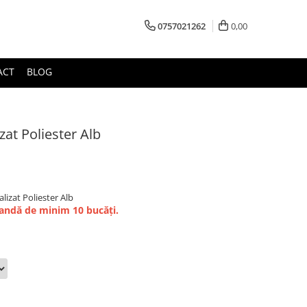
0757021262
0,00
ACT
BLOG
zat Poliester Alb
lizat Poliester Alb
mandă de minim 10 bucăți.