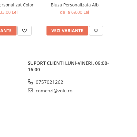
ersonalizat Color
Bluza Personalizata Alb
Bluza Pe
 33,00 Lei
de la 69,00 Lei
de
IANTE
VEZI VARIANTE
VEZI 
SUPORT CLIENTI
LUNI-VINERI, 09:00-
16:00
0757021262
comenzi@volu.ro