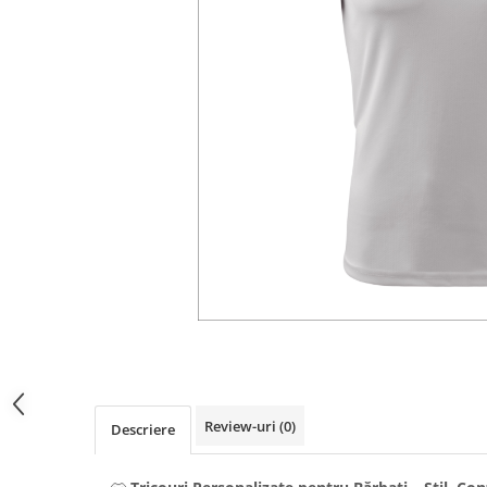
Litere iluminate NEONFLEX
Printuri Promotionale
Signalistica Institutii Publice
Sisteme de Afisare
Totemuri
Distribuie
pe
Facebook
Review-uri
(0)
Descriere